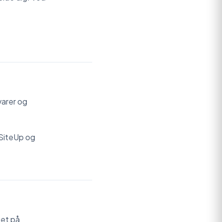
arer og
 SiteUp og
net på