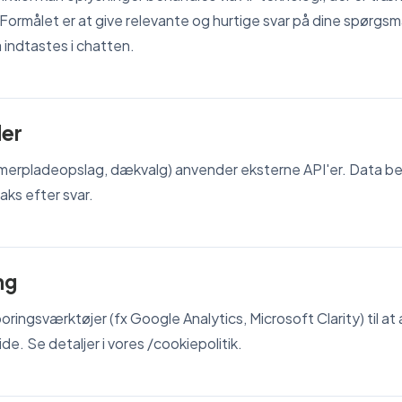
ormålet er at give relevante og hurtige svar på dine spørgsm
indtastes i chatten.
der
mmerpladeopslag, dækvalg) anvender eksterne API'er. Data b
raks efter svar.
ng
oringsværktøjer (fx Google Analytics, Microsoft Clarity) til at
e. Se detaljer i vores /cookiepolitik.