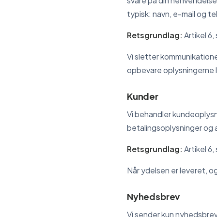
svare på din henvendelse 
typisk: navn, e-mail og 
Retsgrundlag:
Artikel 6, 
Vi sletter kommunikationen
opbevare oplysningerne
Kunder
Vi behandler kundeoplysni
betalingsoplysninger og a
Retsgrundlag:
Artikel 6, 
Når ydelsen er leveret, o
Nyhedsbrev
Vi sender kun nyhedsbreve