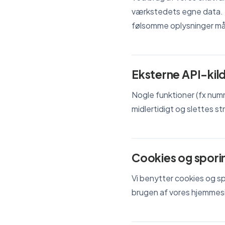
værkstedets egne data. F
følsomme oplysninger må 
Eksterne API-kil
Nogle funktioner (fx nu
midlertidigt og slettes st
Cookies og spori
Vi benytter cookies og sp
brugen af vores hjemmesid