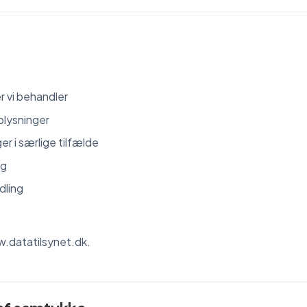
er vi behandler
oplysninger
er i særlige tilfælde
ng
dling
.datatilsynet.dk.