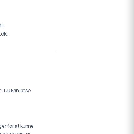
il
.dk.
e. Du kan læse
ger for at kunne