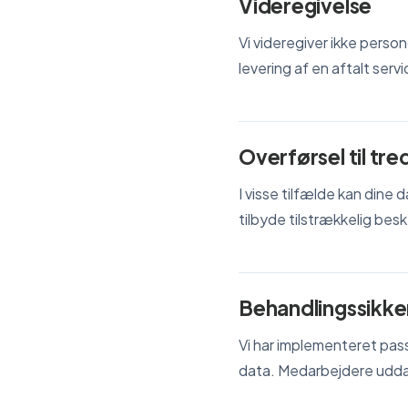
Videregivelse
Vi videregiver ikke pers
levering af en aftalt servi
Overførsel til tr
I visse tilfælde kan din
tilbyde tilstrækkelig besk
Behandlingssikk
Vi har implementeret pas
data. Medarbejdere udd