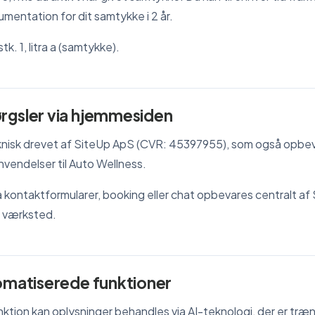
mentation for dit samtykke i 2 år.
stk. 1, litra a (samtykke).
rgsler via hjemmesiden
nisk drevet af SiteUp ApS (CVR: 45397955), som også opbev
vendelser til Auto Wellness.
 kontaktformularer, booking eller chat opbevares centralt af
e værksted.
tomatiserede funktioner
ktion kan oplysninger behandles via AI-teknologi, der er træ