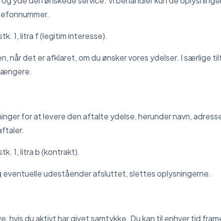
og yde den ønskede service. Vi behandler kun de oplysninger, 
telefonnummer.
stk. 1, litra f (legitim interesse).
, når det er afklaret, om du ønsker vores ydelser. I særlige ti
 længere.
nger for at levere den aftalte ydelse, herunder navn, adresse
ftaler.
stk. 1, litra b (kontrakt).
g eventuelle udeståender afsluttet, slettes oplysningerne.
, hvis du aktivt har givet samtykke. Du kan til enhver tid fram