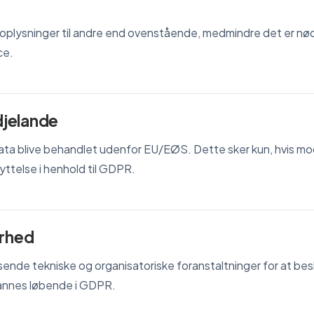
onoplysninger til andre end ovenstående, medmindre det er nø
ce.
edjelande
e data blive behandlet udenfor EU/EØS. Dette sker kun, hvis 
yttelse i henhold til GDPR.
erhed
sende tekniske og organisatoriske foranstaltninger for at be
annes løbende i GDPR.