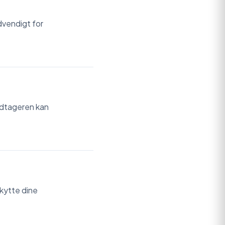
dvendigt for
modtageren kan
skytte dine