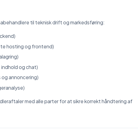
behandlere til teknisk drift og markedsføring:
ackend)
te hosting og frontend)
lagring)
indhold og chat)
s og annoncering)
geranalyse)
leraftaler med alle parter for at sikre korrekt håndtering af