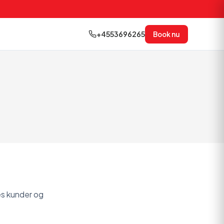
+4553696265
Book nu
es kunder og