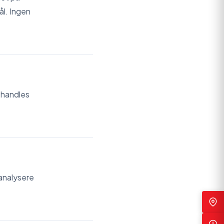
ål. Ingen
ehandles
 analysere