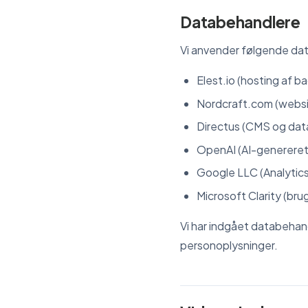
Databehandlere
Vi anvender følgende data
Elest.io (hosting af b
Nordcraft.com (websi
Directus (CMS og data
OpenAI (AI-genereret 
Google LLC (Analytic
Microsoft Clarity (bru
Vi har indgået databehand
personoplysninger.