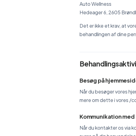
Auto Wellness
Hedeager 6, 2605 Brøn
Det er ikke et krav, at v
behandlingen af dine per
Behandlingsaktiv
Besøg på hjemmesid
Når du besøger vores hje
mere om dette i vores /co
Kommunikation med p
Når du kontakter os via ko