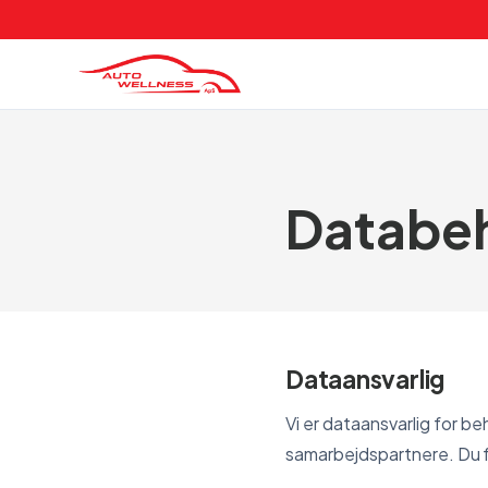
Databeh
Dataansvarlig
Vi er dataansvarlig for b
samarbejdspartnere. Du f