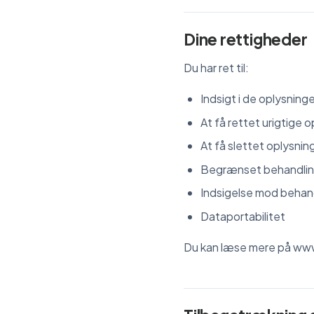
Dine rettigheder
Du har ret til:
Indsigt i de oplysning
At få rettet urigtige 
At få slettet oplysning
Begrænset behandli
Indsigelse mod behan
Dataportabilitet
Du kan læse mere på www