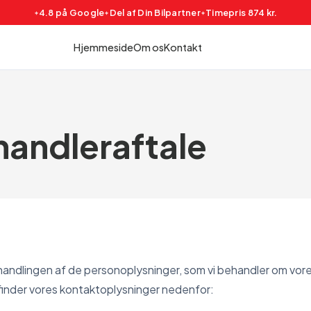
4.8 på Google
Del af Din Bilpartner
Timepris 874 kr.
Hjemmeside
Om os
Kontakt
andleraftale
ehandlingen af de personoplysninger, som vi behandler om vor
inder vores kontaktoplysninger nedenfor: