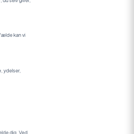
du selv giver,
lfælde kan vi
, ydelser,
elde dig. Ved