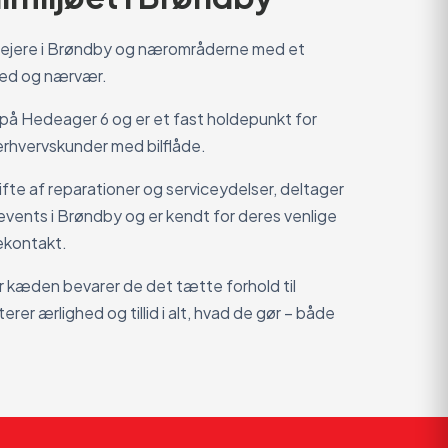
ilejere i Brøndby og nærområderne med et
ghed og nærvær.
 på Hedeager 6 og er et fast holdepunkt for
erhvervskunder med bilflåde.
ifte af reparationer og serviceydelser, deltager
 events i Brøndby og er kendt for deres venlige
ekontakt.
r kæden bevarer de det tætte forhold til
erer ærlighed og tillid i alt, hvad de gør – både