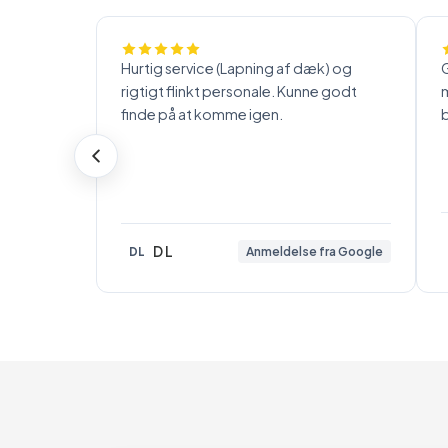
Hurtig service (Lapning af dæk) og
G
rigtigt flinkt personale. Kunne godt
m
finde på at komme igen.
b
D L
DL
Anmeldelse fra Google