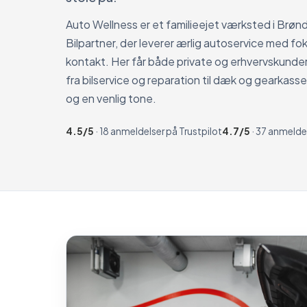
Auto Wellness er et familieejet værksted i Brønd
Bilpartner, der leverer ærlig autoservice med fok
kontakt. Her får både private og erhvervskunder 
fra bilservice og reparation til dæk og gearkasse
og en venlig tone.
4.5/5
· 18 anmeldelser på Trustpilot
4.7/5
· 37 anmelde