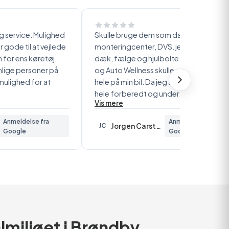
g service. Mulighed
Skulle bruge dem som dæk
 gode til at vejlede
monteringcenter, DVS. jeg havde købt
 for ens køretøj.
dæk, fælge og hjulbolte et andet sted
lige personer på
og Auto Wellness skulle så montere det
mulighed for at
hele på min bil. Da jeg ankom var det
hele forberedt og under…
Vis mere
Anmeldelse fra
Anmeldelse fra
Jorgen Carstensen
JC
Google
Google
almiljøet i Brøndby