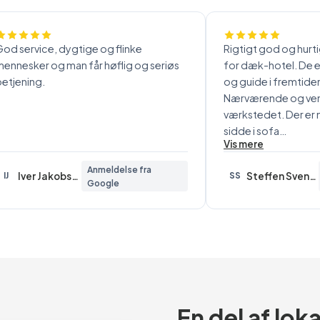
od service, dygtige og flinke
Rigtigt god og hurti
ennesker og man får høflig og seriøs
for dæk-hotel. De er
etjening.
og guide i fremtiden
Nærværende og ven
værkstedet. Der er 
sidde i sofa…
Vis mere
Anmeldelse fra
Iver Jakobsen
Steffen Svensson
IJ
SS
Google
En del af lok