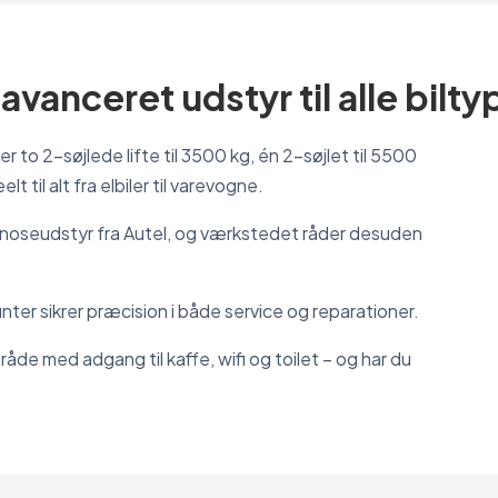
avanceret udstyr til alle bilty
 to 2-søjlede lifte til 3500 kg, én 2-søjlet til 5500
t til alt fra elbiler til varevogne.
agnoseudstyr fra Autel, og værkstedet råder desuden
er sikrer præcision i både service og reparationer.
åde med adgang til kaffe, wifi og toilet – og har du