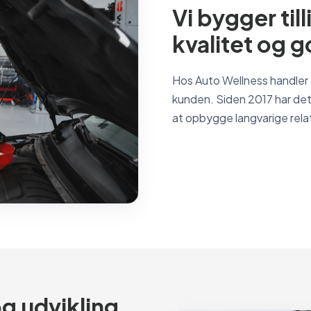
Vi bygger ti
kvalitet og g
Hos Auto Wellness handler d
kunden. Siden 2017 har det
at opbygge langvarige rela
g udvikling