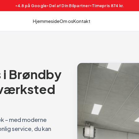
4.8 på Google
Del af Din Bilpartner
Timepris 874 kr.
Hjemmeside
Om os
Kontakt
 i Brøndby
oværksted
 dæk – med moderne
onlig service, du kan