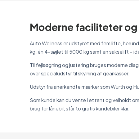
Moderne faciliteter og 
Auto Wellness er udstyret med fem lifte, herunder
kg, én 4-søjlet til 5000 kg samt en sakselift – ideel
Til fejlsøgning og justering bruges moderne di
over specialudstyr til skylning af gearkasser.
Udstyr fra anerkendte mærker som Wurth og Hunt
Som kunde kan du vente i et rent og velholdt omr
brug for lånebil, står to gratis kundebiler klar.