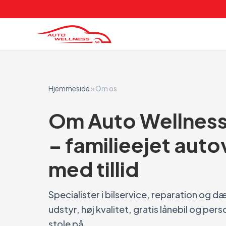
Hjemmeside
»
Om os
Om Auto Wellness
– familieejet aut
med tillid
Specialister i bilservice, reparation og
udstyr, høj kvalitet, gratis lånebil og pers
stole på.