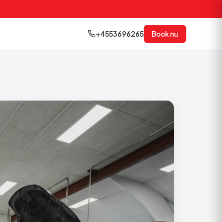
+4553696265
Book nu