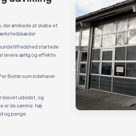
n, der ønskede at skabe et
e værkstedskæder.
 kundetilfredshed startede
t levere ærlig og effektiv
d Per Bomin som indehaver
r blevet udvidet, og
ne er de samme: høj
tid og penge.