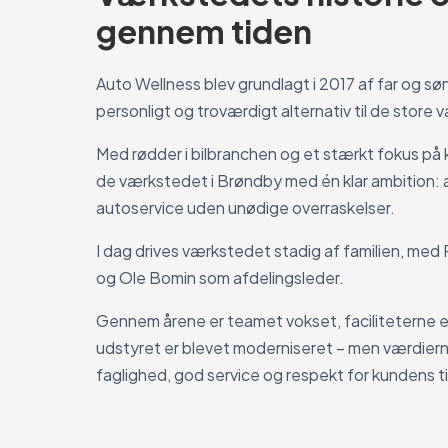
gennem tiden
Auto Wellness blev grundlagt i 2017 af far og sø
personligt og troværdigt alternativ til de stor
Med rødder i bilbranchen og et stærkt fokus på
de værkstedet i Brøndby med én klar ambition: a
autoservice uden unødige overraskelser.
I dag drives værkstedet stadig af familien, me
og Ole Bomin som afdelingsleder.
Gennem årene er teamet vokset, faciliteterne e
udstyret er blevet moderniseret – men værdier
faglighed, god service og respekt for kundens 